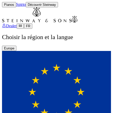
Spirio
Pianos
Découvrir Steinway
Dealer
FR
Choisir la région et la langue
Europe