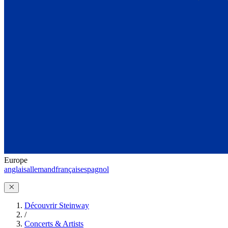
Europe
anglais
allemand
français
espagnol
Découvrir Steinway
/
Concerts & Artists