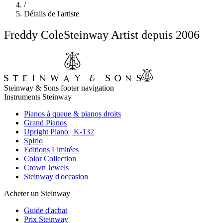
/
Détails de l'artiste
Freddy Cole
Steinway Artist depuis 2006
Steinway & Sons footer navigation
Instruments Steinway
Pianos à queue & pianos droits
Grand Pianos
Upright Piano | K-132
Spirio
Editions Limitées
Color Collection
Crown Jewels
Steinway d'occasion
Acheter un Steinway
Guide d'achat
Prix Steinway