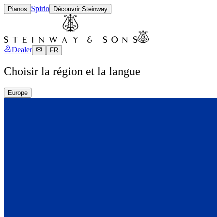
Spirio
Pianos
Découvrir Steinway
Dealer
FR
Choisir la région et la langue
Europe