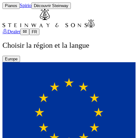
Spirio
Pianos
Découvrir Steinway
Dealer
FR
Choisir la région et la langue
Europe