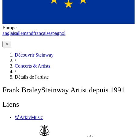
Europe
anglais
allemand
français
espagnol
Découvrir Steinway
/
Concerts & Artists
/
Détails de l'artiste
Frank Braley
Steinway Artist depuis 1991
Liens
ArkivMusic