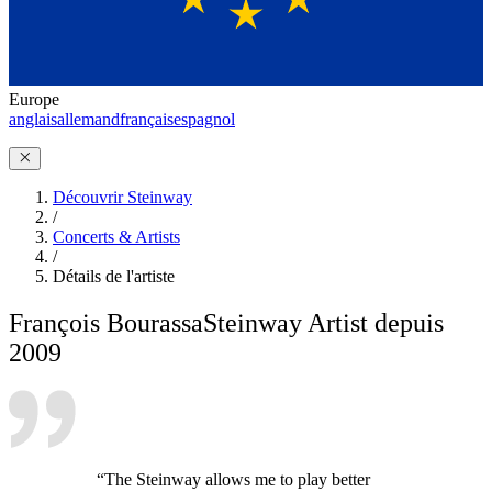
Europe
anglais
allemand
français
espagnol
Découvrir Steinway
/
Concerts & Artists
/
Détails de l'artiste
François Bourassa
Steinway Artist depuis
2009
“The Steinway allows me to play better