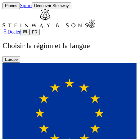
Spirio
Pianos
Découvrir Steinway
Dealer
FR
Choisir la région et la langue
Europe