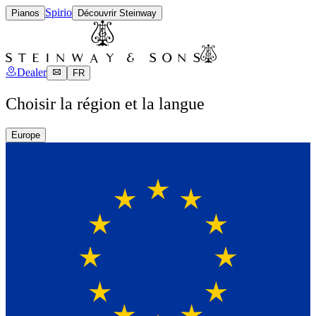
Spirio
Pianos
Découvrir Steinway
Dealer
FR
Choisir la région et la langue
Europe