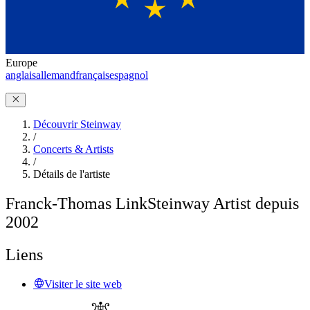
Europe
anglais
allemand
français
espagnol
Découvrir Steinway
/
Concerts & Artists
/
Détails de l'artiste
Franck-Thomas Link
Steinway Artist depuis
2002
Liens
Visiter le site web