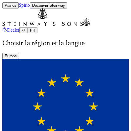
Spirio
Pianos
Découvrir Steinway
Dealer
FR
Choisir la région et la langue
Europe