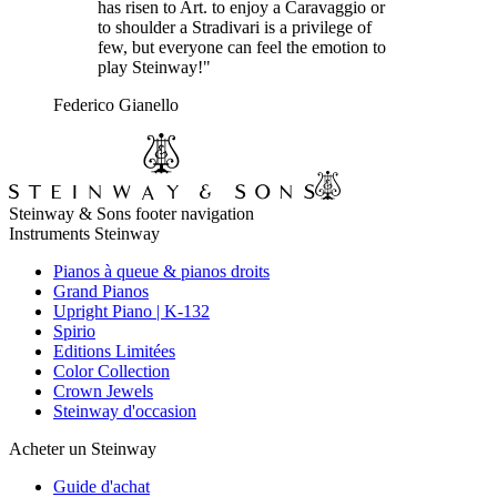
has risen to Art. to enjoy a Caravaggio or
to shoulder a Stradivari is a privilege of
few, but everyone can feel the emotion to
play Steinway!"
Federico Gianello
Steinway & Sons footer navigation
Instruments Steinway
Pianos à queue & pianos droits
Grand Pianos
Upright Piano | K-132
Spirio
Editions Limitées
Color Collection
Crown Jewels
Steinway d'occasion
Acheter un Steinway
Guide d'achat