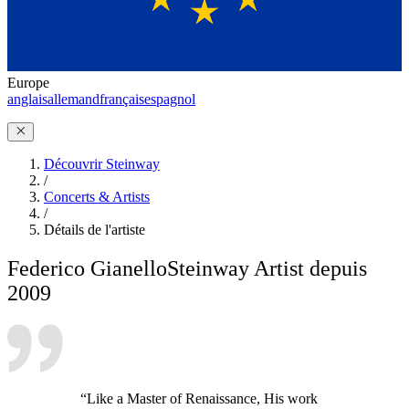
Europe
anglais
allemand
français
espagnol
Découvrir Steinway
/
Concerts & Artists
/
Détails de l'artiste
Federico Gianello
Steinway Artist depuis
2009
“Like a Master of Renaissance, His work