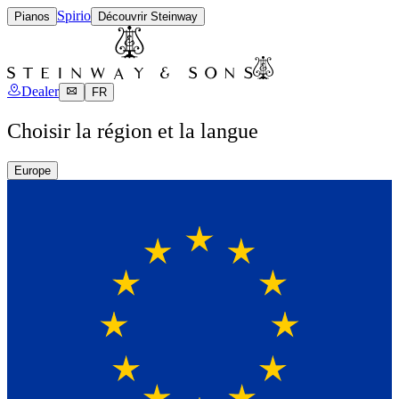
Spirio
Pianos
Découvrir Steinway
Dealer
FR
Choisir la région et la langue
Europe