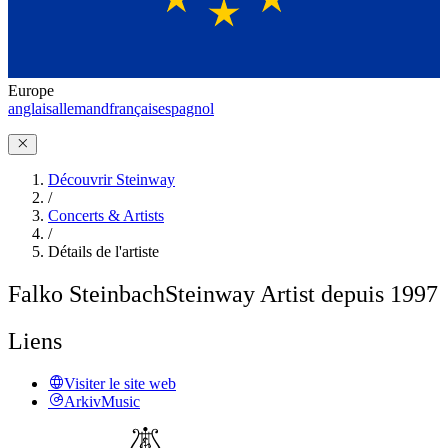
Europe
anglais
allemand
français
espagnol
Découvrir Steinway
/
Concerts & Artists
/
Détails de l'artiste
Falko Steinbach
Steinway Artist depuis 1997
Liens
Visiter le site web
ArkivMusic