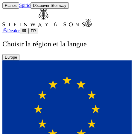
Spirio
Pianos
Découvrir Steinway
Dealer
FR
Choisir la région et la langue
Europe