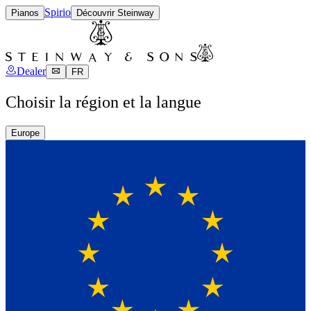
Spirio
Pianos
Découvrir Steinway
Dealer
FR
Choisir la région et la langue
Europe