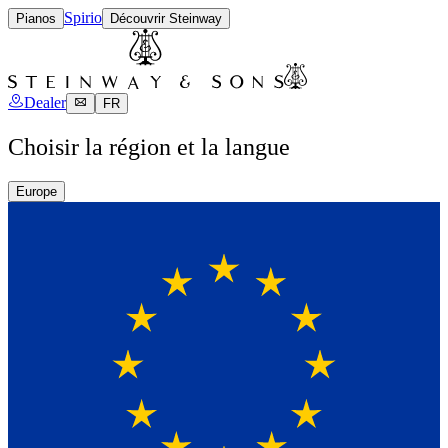
Spirio
Pianos
Découvrir Steinway
Dealer
FR
Choisir la région et la langue
Europe