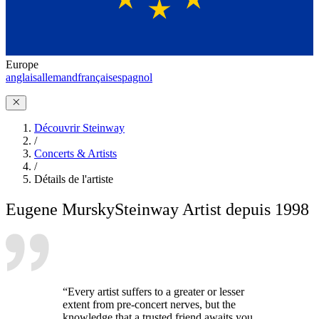
Europe
anglais
allemand
français
espagnol
Découvrir Steinway
/
Concerts & Artists
/
Détails de l'artiste
Eugene Mursky
Steinway Artist depuis 1998
“Every artist suffers to a greater or lesser
extent from pre-concert nerves, but the
knowledge that a trusted friend awaits you