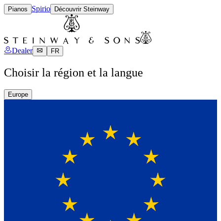
Spirio
Pianos
Découvrir Steinway
Dealer
FR
Choisir la région et la langue
Europe