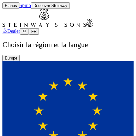
Spirio
Pianos
Découvrir Steinway
Dealer
FR
Choisir la région et la langue
Europe