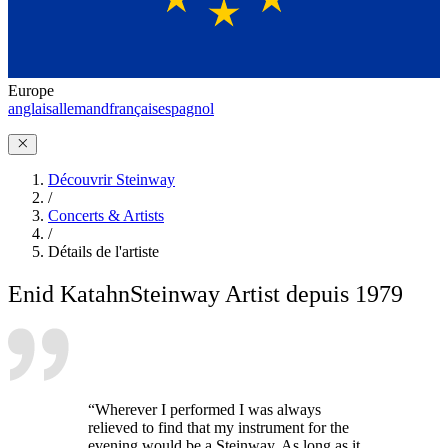
Europe
anglais
allemand
français
espagnol
Découvrir Steinway
/
Concerts & Artists
/
Détails de l'artiste
Enid Katahn
Steinway Artist depuis 1979
“Wherever I performed I was always
relieved to find that my instrument for the
evening would be a Steinway. As long as it