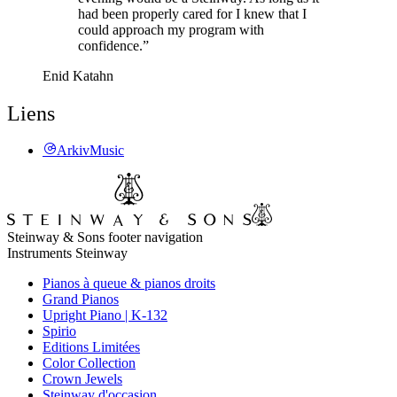
had been properly cared for I knew that I
could approach my program with
confidence.”
Enid Katahn
Liens
ArkivMusic
Steinway & Sons footer navigation
Instruments Steinway
Pianos à queue & pianos droits
Grand Pianos
Upright Piano | K-132
Spirio
Editions Limitées
Color Collection
Crown Jewels
Steinway d'occasion