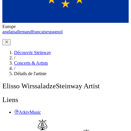
Europe
anglais
allemand
français
espagnol
Découvrir Steinway
/
Concerts & Artists
/
Détails de l'artiste
Elisso Wirssaladze
Steinway Artist
Liens
ArkivMusic