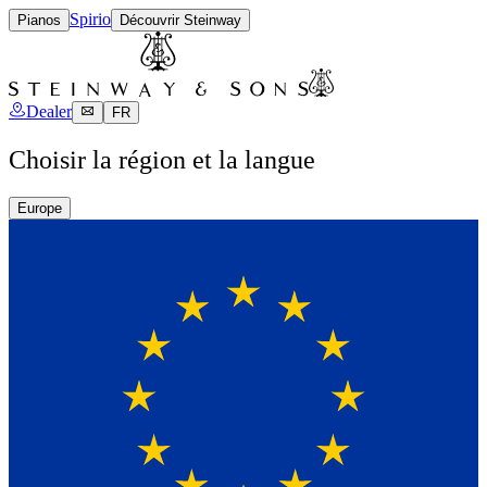
Spirio
Pianos
Découvrir Steinway
Dealer
FR
Choisir la région et la langue
Europe