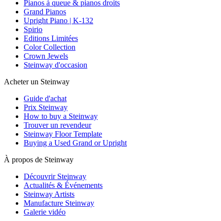
Pianos à queue & pianos droits
Grand Pianos
Upright Piano | K-132
Spirio
Editions Limitées
Color Collection
Crown Jewels
Steinway d'occasion
Acheter un Steinway
Guide d'achat
Prix Steinway
How to buy a Steinway
Trouver un revendeur
Steinway Floor Template
Buying a Used Grand or Upright
À propos de Steinway
Découvrir Steinway
Actualités & Événements
Steinway Artists
Manufacture Steinway
Galerie vidéo