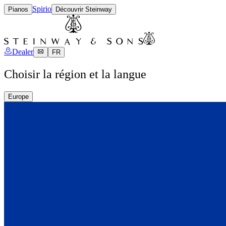
Spirio
Pianos
Découvrir Steinway
Dealer
FR
Choisir la région et la langue
Europe