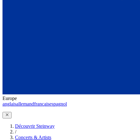
Europe
anglais
allemand
français
espagnol
Découvrir Steinway
/
Concerts & Artists