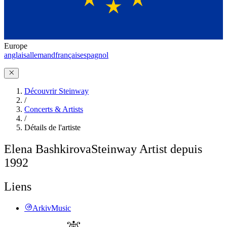
Europe
anglais
allemand
français
espagnol
Découvrir Steinway
/
Concerts & Artists
/
Détails de l'artiste
Elena Bashkirova
Steinway Artist depuis
1992
Liens
ArkivMusic