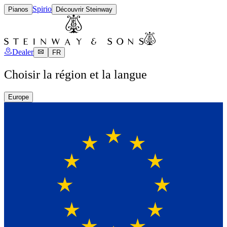
Spirio
Pianos
Découvrir Steinway
Dealer
FR
Choisir la région et la langue
Europe