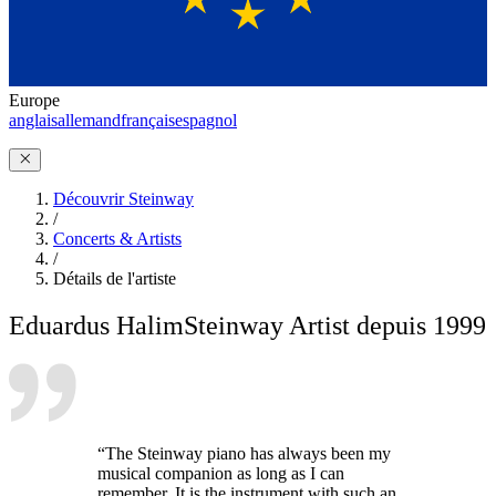
Europe
anglais
allemand
français
espagnol
Découvrir Steinway
/
Concerts & Artists
/
Détails de l'artiste
Eduardus Halim
Steinway Artist depuis 1999
“The Steinway piano has always been my
musical companion as long as I can
remember. It is the instrument with such an