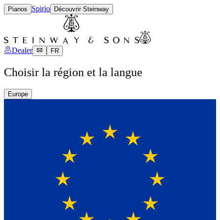
Spirio
Pianos
Découvrir Steinway
Dealer
FR
Choisir la région et la langue
Europe