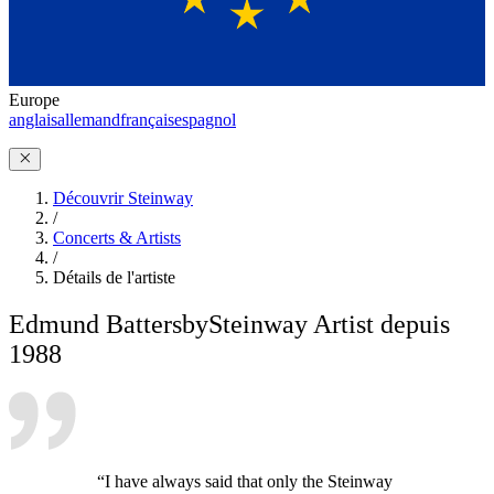
Europe
anglais
allemand
français
espagnol
Découvrir Steinway
/
Concerts & Artists
/
Détails de l'artiste
Edmund Battersby
Steinway Artist depuis
1988
“I have always said that only the Steinway