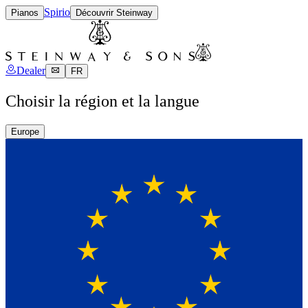
Spirio
Pianos
Découvrir Steinway
Dealer
FR
Choisir la région et la langue
Europe