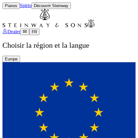
Spirio
Pianos
Découvrir Steinway
Dealer
FR
Choisir la région et la langue
Europe