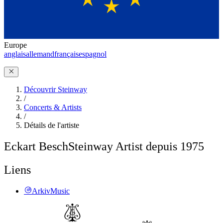
Europe
anglais
allemand
français
espagnol
Découvrir Steinway
/
Concerts & Artists
/
Détails de l'artiste
Eckart Besch
Steinway Artist depuis 1975
Liens
ArkivMusic