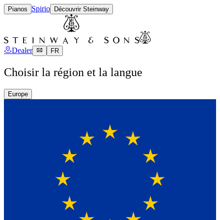
Spirio
Pianos
Découvrir Steinway
Dealer
FR
Choisir la région et la langue
Europe