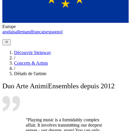
Europe
anglais
allemand
français
espagnol
Découvrir Steinway
/
Concerts & Artists
/
Détails de l'artiste
Duo Arte Animi
Ensembles depuis 2012
“Playing music is a formidably complex
affair. It involves transmitting our deepest
senses - our dreams, even! You can only