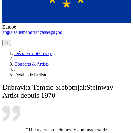
Europe
anglais
allemand
français
espagnol
Découvrir Steinway
/
Concerts & Artists
/
Détails de l'artiste
Dubravka Tomsic Srebotnjak
Steinway
Artist depuis 1970
“The marvellous Steinway - an insuperable