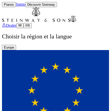
Spirio
Pianos
Découvrir Steinway
Dealer
FR
Choisir la région et la langue
Europe