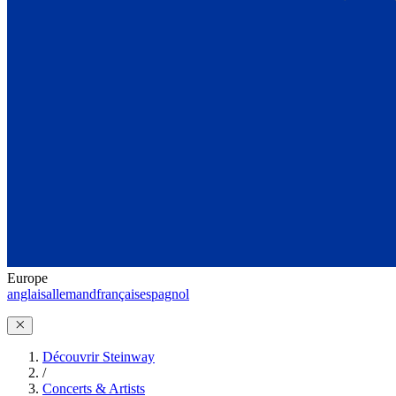
Europe
anglais
allemand
français
espagnol
Découvrir Steinway
/
Concerts & Artists