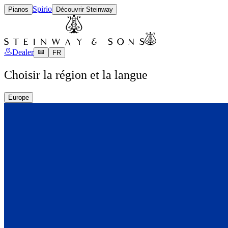
Spirio
Pianos
Découvrir Steinway
Dealer
FR
Choisir la région et la langue
Europe