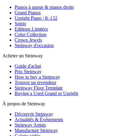
Pianos à queue & pianos droits
Grand Pianos
Upright Piano | K-132
Spirio
Editions Limitées
Color Collection
Crown Jewels
Steinway d'occasion
Acheter un Steinway
Guide d'achat
Prix Steinway
How to buy a Steinway
Trouver un revendeur
Steinway Floor Template
Buying a Used Grand or Upright
À propos de Steinway
Découvrir Steinway
Actualités & Événements
Steinway Artists
Manufacture Steinway
Galerie vidéo