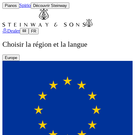
Spirio
Pianos
Découvrir Steinway
Dealer
FR
Choisir la région et la langue
Europe