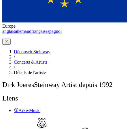
Europe
anglais
allemand
français
espagnol
Découvrir Steinway
/
Concerts & Artists
/
Détails de l'artiste
Dirk Joeres
Steinway Artist depuis 1992
Liens
ArkivMusic