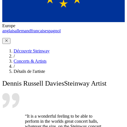
Europe
anglais
allemand
français
espagnol
Découvrir Steinway
/
Concerts & Artists
/
Détails de l'artiste
Dennis Russell Davies
Steinway Artist
“It is a wonderful feeling to be able to
perform in the worlds great concert halls,
whatever the size, on the Steinway concert