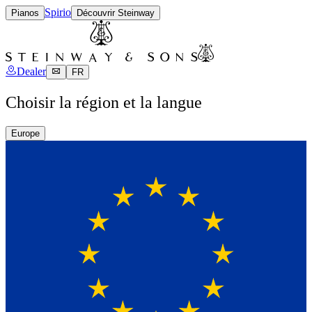
Spirio
Pianos
Découvrir Steinway
Dealer
FR
Choisir la région et la langue
Europe