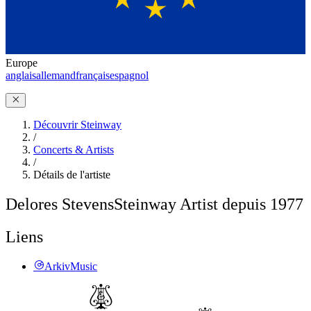
Europe
anglais
allemand
français
espagnol
Découvrir Steinway
/
Concerts & Artists
/
Détails de l'artiste
Delores Stevens
Steinway Artist depuis 1977
Liens
ArkivMusic