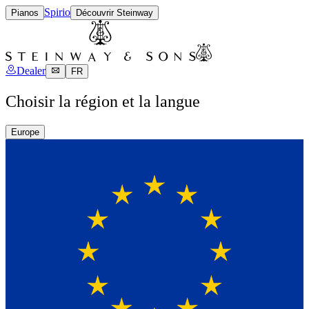
Spirio
Pianos
Découvrir Steinway
Dealer
FR
Choisir la région et la langue
Europe