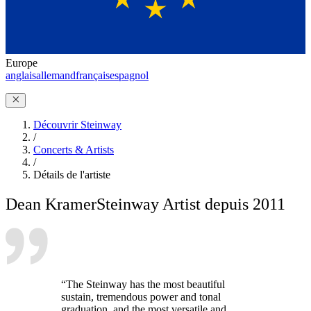
Europe
anglais
allemand
français
espagnol
Découvrir Steinway
/
Concerts & Artists
/
Détails de l'artiste
Dean Kramer
Steinway Artist depuis 2011
“The Steinway has the most beautiful
sustain, tremendous power and tonal
graduation, and the most versatile and