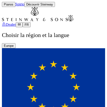
Spirio
Pianos
Découvrir Steinway
Dealer
FR
Choisir la région et la langue
Europe