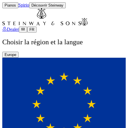
Spirio
Pianos
Découvrir Steinway
Dealer
FR
Choisir la région et la langue
Europe