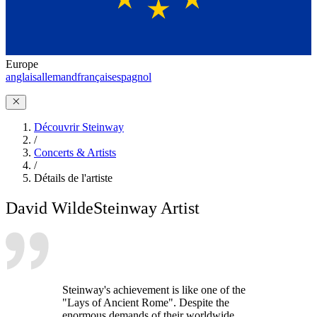
Europe
anglais
allemand
français
espagnol
Découvrir Steinway
/
Concerts & Artists
/
Détails de l'artiste
David Wilde
Steinway Artist
Steinway's achievement is like one of the
"Lays of Ancient Rome". Despite the
enormous demands of their worldwide