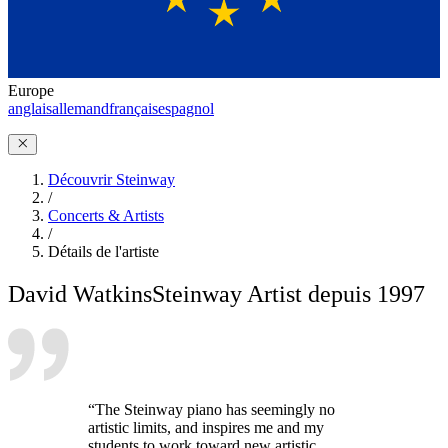
Europe
anglais
allemand
français
espagnol
Découvrir Steinway
/
Concerts & Artists
/
Détails de l'artiste
David Watkins
Steinway Artist depuis 1997
“The Steinway piano has seemingly no
artistic limits, and inspires me and my
students to work toward new artistic