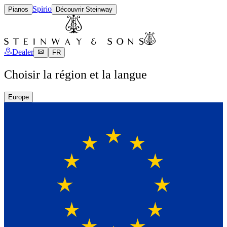
Spirio
Pianos
Découvrir Steinway
Dealer
FR
Choisir la région et la langue
Europe