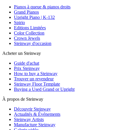
Pianos à queue & pianos droits
Grand Pianos
Upright Piano | K-132
Spirio
Editions Limitées
Color Collection
Crown Jewels
Steinway d'occasion
Acheter un Steinway
Guide d'achat
Prix Steinway
How to buy a Steinway
Trouver un revendeur
Steinway Floor Template
Buying a Used Grand or Upright
À propos de Steinway
Découvrir Steinway
Actualités & Événements
Steinway Artists
Manufacture Steinway
Galerie vidéo