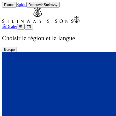
Spirio
Pianos
Découvrir Steinway
Dealer
FR
Choisir la région et la langue
Europe