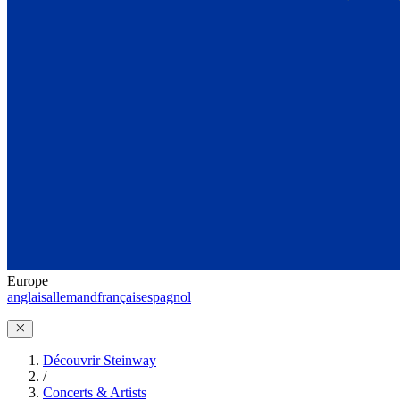
Europe
anglais
allemand
français
espagnol
Découvrir Steinway
/
Concerts & Artists