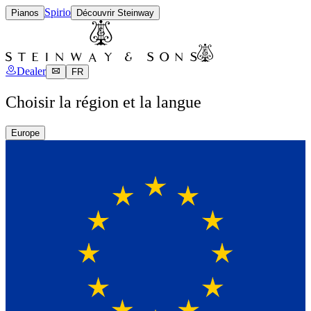
Spirio
Pianos
Découvrir Steinway
Dealer
FR
Choisir la région et la langue
Europe