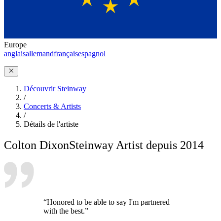
Europe
anglais
allemand
français
espagnol
Découvrir Steinway
/
Concerts & Artists
/
Détails de l'artiste
Colton Dixon
Steinway Artist depuis 2014
“Honored to be able to say I'm partnered
with the best.”