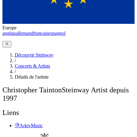
Europe
anglais
allemand
français
espagnol
Découvrir Steinway
/
Concerts & Artists
/
Détails de l'artiste
Christopher Tainton
Steinway Artist depuis
1997
Liens
ArkivMusic