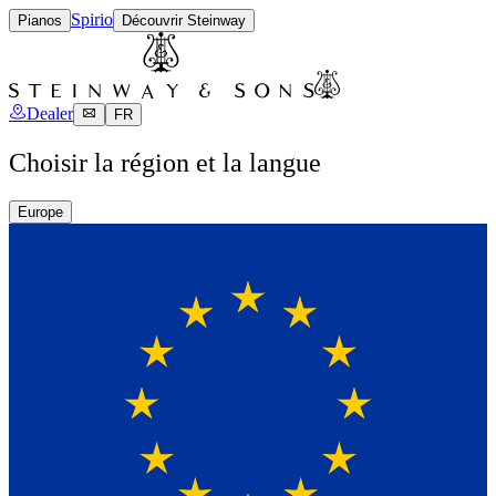
Spirio
Pianos
Découvrir Steinway
Dealer
FR
Choisir la région et la langue
Europe