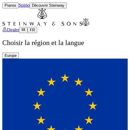
Spirio
Pianos
Découvrir Steinway
Dealer
FR
Choisir la région et la langue
Europe