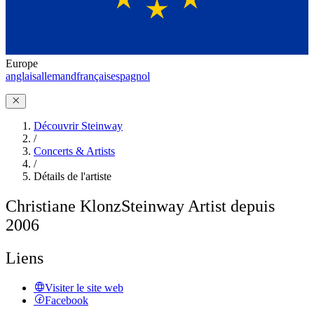
Europe
anglais
allemand
français
espagnol
Découvrir Steinway
/
Concerts & Artists
/
Détails de l'artiste
Christiane Klonz
Steinway Artist depuis
2006
Liens
Visiter le site web
Facebook