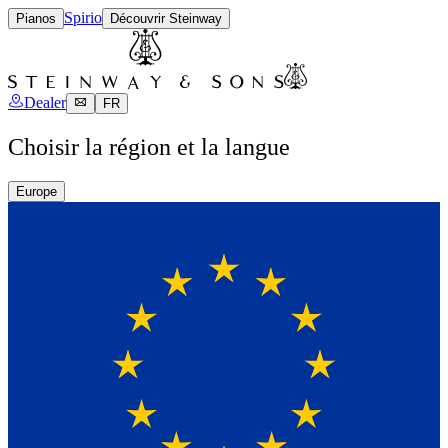
Spirio
Pianos
Découvrir Steinway
Dealer
FR
Choisir la région et la langue
Europe