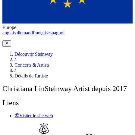
Europe
anglais
allemand
français
espagnol
Découvrir Steinway
/
Concerts & Artists
/
Détails de l'artiste
Christiana Lin
Steinway Artist depuis 2017
Liens
Visiter le site web