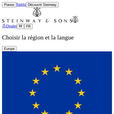
Spirio
Pianos
Découvrir Steinway
Dealer
FR
Choisir la région et la langue
Europe