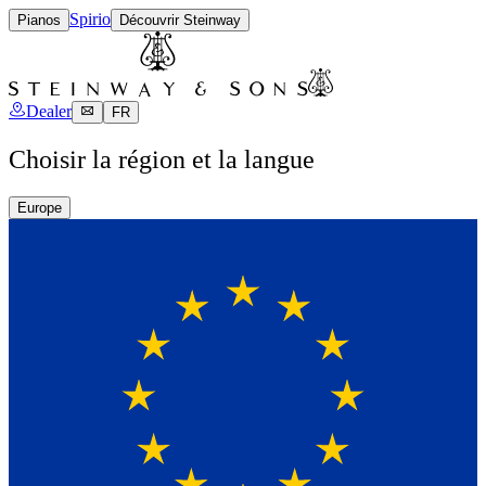
Spirio
Pianos
Découvrir Steinway
Dealer
FR
Choisir la région et la langue
Europe