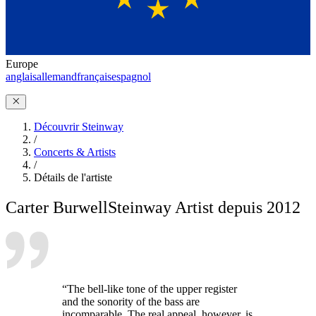
Europe
anglais
allemand
français
espagnol
Découvrir Steinway
/
Concerts & Artists
/
Détails de l'artiste
Carter Burwell
Steinway Artist depuis 2012
“The bell-like tone of the upper register
and the sonority of the bass are
incomparable. The real appeal, however, is