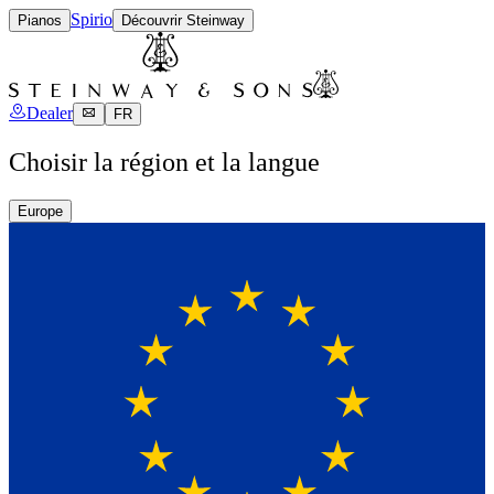
Spirio
Pianos
Découvrir Steinway
Dealer
FR
Choisir la région et la langue
Europe