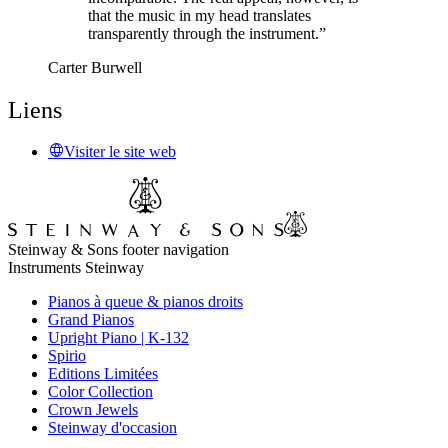
that the music in my head translates
transparently through the instrument.”
Carter Burwell
Liens
Visiter le site web
Steinway & Sons footer navigation
Instruments Steinway
Pianos à queue & pianos droits
Grand Pianos
Upright Piano | K-132
Spirio
Editions Limitées
Color Collection
Crown Jewels
Steinway d'occasion