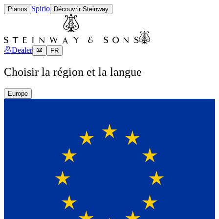
Spirio
Pianos
Découvrir Steinway
Dealer
FR
Choisir la région et la langue
Europe