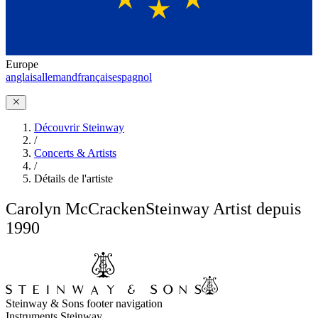
Europe
anglais
allemand
français
espagnol
Découvrir Steinway
/
Concerts & Artists
/
Détails de l'artiste
Carolyn McCracken
Steinway Artist depuis
1990
Steinway & Sons footer navigation
Instruments Steinway