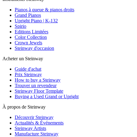
Pianos à queue & pianos droits
Grand Pianos
Upright Piano | K-132
Spirio
Editions Limitées
Color Collection
Crown Jewels
Steinway d'occasion
Acheter un Steinway
Guide d'achat
Prix Steinway
How to buy a Steinway
Trouver un revendeur
Steinway Floor Template
Buying a Used Grand or Upright
À propos de Steinway
Découvrir Steinway
Actualités & Événements
Steinway Artists
Manufacture Steinway