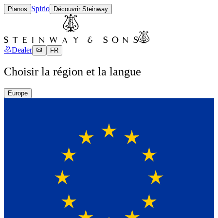
Spirio
Pianos
Découvrir Steinway
Dealer
FR
Choisir la région et la langue
Europe