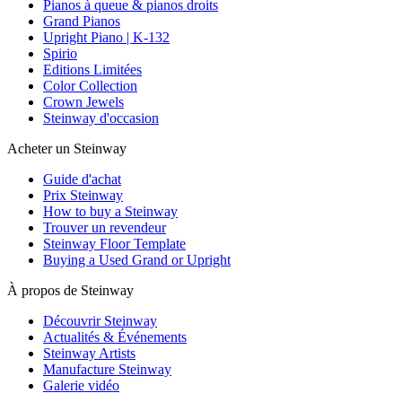
Pianos à queue & pianos droits
Grand Pianos
Upright Piano | K-132
Spirio
Editions Limitées
Color Collection
Crown Jewels
Steinway d'occasion
Acheter un Steinway
Guide d'achat
Prix Steinway
How to buy a Steinway
Trouver un revendeur
Steinway Floor Template
Buying a Used Grand or Upright
À propos de Steinway
Découvrir Steinway
Actualités & Événements
Steinway Artists
Manufacture Steinway
Galerie vidéo