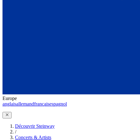
Europe
anglais
allemand
français
espagnol
Découvrir Steinway
/
Concerts & Artists