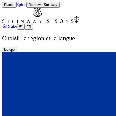
Spirio
Pianos
Découvrir Steinway
Dealer
FR
Choisir la région et la langue
Europe