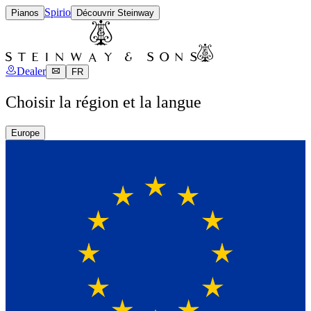
Spirio
Pianos
Découvrir Steinway
Dealer
FR
Choisir la région et la langue
Europe