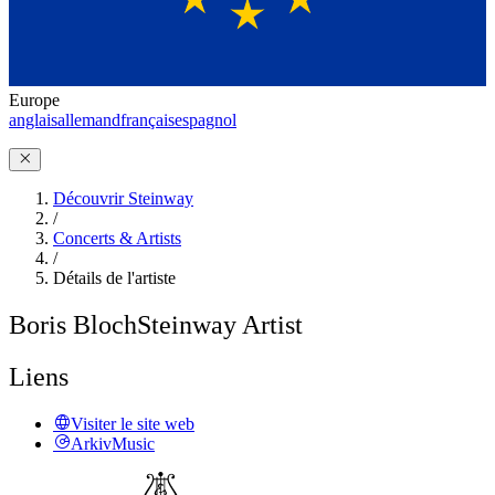
Europe
anglais
allemand
français
espagnol
Découvrir Steinway
/
Concerts & Artists
/
Détails de l'artiste
Boris Bloch
Steinway Artist
Liens
Visiter le site web
ArkivMusic