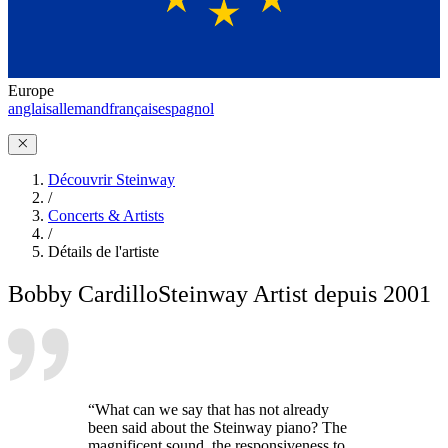
Europe
anglais
allemand
français
espagnol
Découvrir Steinway
/
Concerts & Artists
/
Détails de l'artiste
Bobby Cardillo
Steinway Artist depuis 2001
“What can we say that has not already
been said about the Steinway piano? The
magnificent sound, the responsiveness to