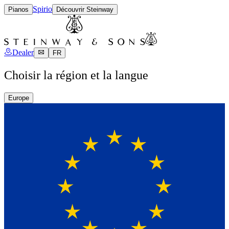
Spirio
Pianos
Découvrir Steinway
Dealer
FR
Choisir la région et la langue
Europe