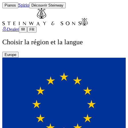
Spirio
Pianos
Découvrir Steinway
Dealer
FR
Choisir la région et la langue
Europe