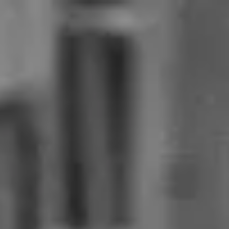
Spirio
Pianos
Découvrir Steinway
Dealer
FR
Choisir la région et la langue
Europe