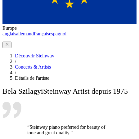
Europe
anglais
allemand
français
espagnol
Découvrir Steinway
/
Concerts & Artists
/
Détails de l'artiste
Bela Szilagyi
Steinway Artist depuis 1975
“Steinway piano preferred for beauty of
tone and great quality.”