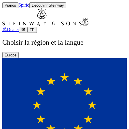
Spirio
Pianos
Découvrir Steinway
Dealer
FR
Choisir la région et la langue
Europe