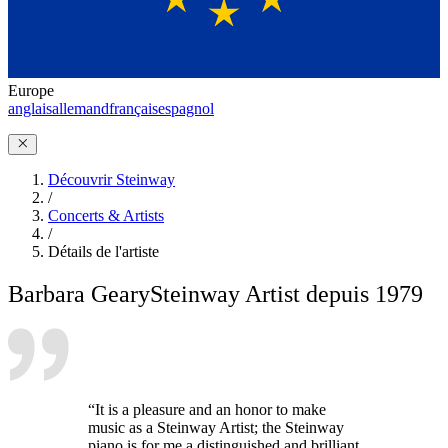
Europe
anglais
allemand
français
espagnol
Découvrir Steinway
/
Concerts & Artists
/
Détails de l'artiste
Barbara Geary
Steinway Artist depuis 1979
“It is a pleasure and an honor to make
music as a Steinway Artist; the Steinway
piano is for me a distinguished and brilliant