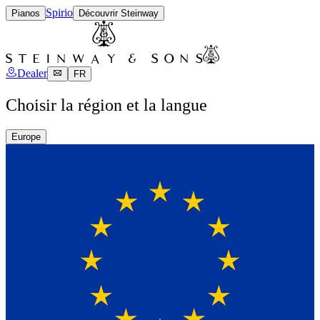
Spirio
Pianos
Découvrir Steinway
Dealer
FR
Choisir la région et la langue
Europe