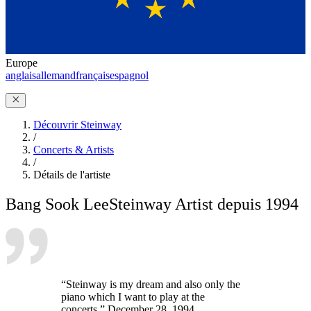
Europe
anglais
allemand
français
espagnol
Découvrir Steinway
/
Concerts & Artists
/
Détails de l'artiste
Bang Sook Lee
Steinway Artist depuis 1994
“Steinway is my dream and also only the
piano which I want to play at the
concerts.” December 28, 1994