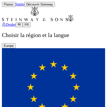
Spirio
Pianos
Découvrir Steinway
Dealer
FR
Choisir la région et la langue
Europe