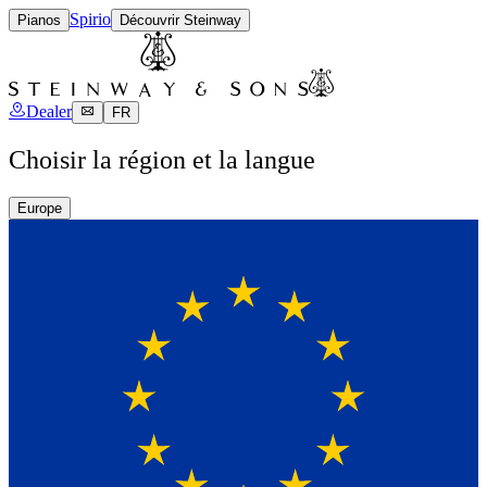
Spirio
Pianos
Découvrir Steinway
Dealer
FR
Choisir la région et la langue
Europe