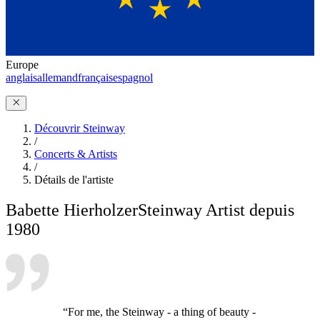
Europe
anglais
allemand
français
espagnol
Découvrir Steinway
/
Concerts & Artists
/
Détails de l'artiste
Babette Hierholzer
Steinway Artist depuis
1980
“For me, the Steinway - a thing of beauty -