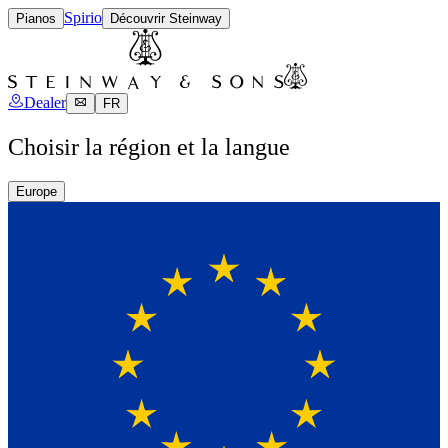
Spirio
Pianos
Découvrir Steinway
Dealer
FR
Choisir la région et la langue
Europe