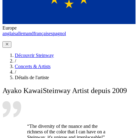
Europe
anglais
allemand
français
espagnol
Découvrir Steinway
/
Concerts & Artists
/
Détails de l'artiste
Ayako Kawai
Steinway Artist depuis 2009
“The diversity of the nuance and the
richness of the color that I can have on a
Steinway, it's unique and irreplaceable!"