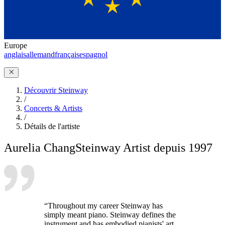
Europe
anglais
allemand
français
espagnol
Découvrir Steinway
/
Concerts & Artists
/
Détails de l'artiste
Aurelia Chang
Steinway Artist depuis 1997
“Throughout my career Steinway has
simply meant piano. Steinway defines the
instrument and has embodied pianists' art