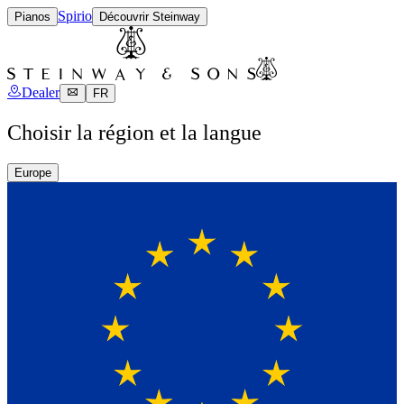
Spirio
Pianos
Découvrir Steinway
Dealer
FR
Choisir la région et la langue
Europe