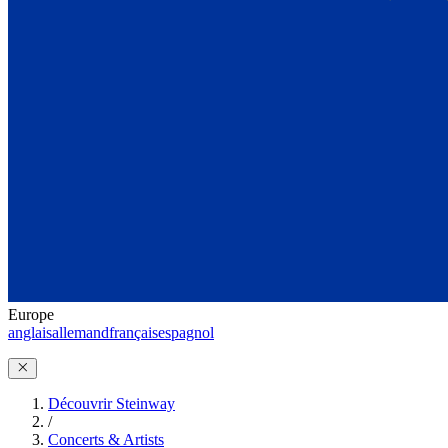
Europe
anglais
allemand
français
espagnol
Découvrir Steinway
/
Concerts & Artists