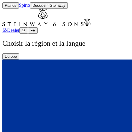
Spirio
Pianos
Découvrir Steinway
Dealer
FR
Choisir la région et la langue
Europe