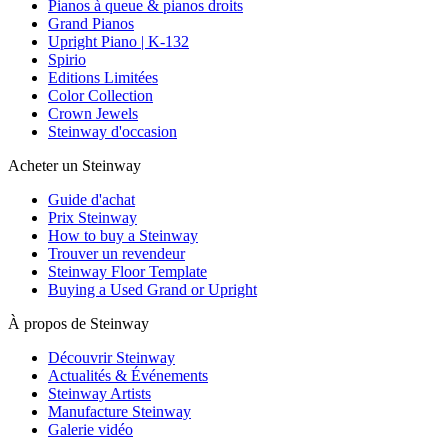
Pianos à queue & pianos droits
Grand Pianos
Upright Piano | K-132
Spirio
Editions Limitées
Color Collection
Crown Jewels
Steinway d'occasion
Acheter un Steinway
Guide d'achat
Prix Steinway
How to buy a Steinway
Trouver un revendeur
Steinway Floor Template
Buying a Used Grand or Upright
À propos de Steinway
Découvrir Steinway
Actualités & Événements
Steinway Artists
Manufacture Steinway
Galerie vidéo