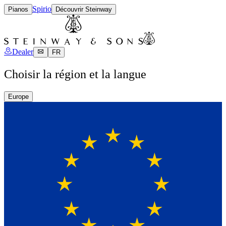
Spirio
Pianos
Découvrir Steinway
Dealer
FR
Choisir la région et la langue
Europe