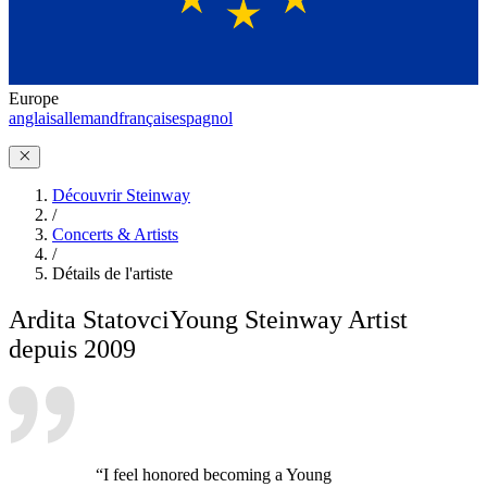
Europe
anglais
allemand
français
espagnol
Découvrir Steinway
/
Concerts & Artists
/
Détails de l'artiste
Ardita Statovci
Young Steinway Artist
depuis 2009
“I feel honored becoming a Young